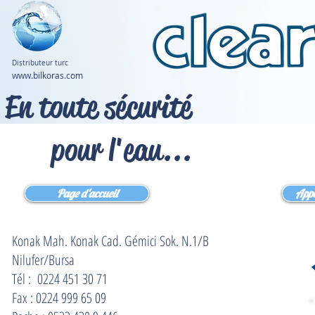
Notre magasin
Distributeur turc
www.bilkoras.com
En toute sécurité
pour l'eau...
Page d'accueil
Appa
Konak Mah. Konak Cad. Gémici Sok. N.1/B
Nilufer/Bursa
Tél : 0224 451 30 71
Fax : 0224 999 65 09