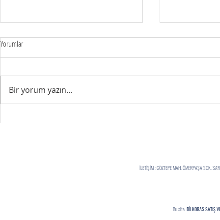
Yorumlar
FIRSATLARI YAKA
Bir yorum yazın...
ELALEMİ MUTLU EDERKEN...
İLETİŞİM : GÖZTEPE MAH. ÖMERPAŞA SOK. S
Bu site
BİLKORAS SATIŞ V