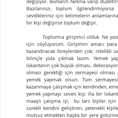
değişiyor. Bunların farkına varıp düzelti
Bazılarınızı, toplum ilgilendirmiyorsa
sevdikleriniz için kelimelerin anlamları
bir kişi değişirse toplum değişir.
          Toplumca girişimci olduk. Ne yazık ki içinde bulunduğum ve birebir soluduğum 
için söylüyorum. Girişimin amacı par
kazandıracak bireylerden çok; nitelikli ü
bilinçle yola çıkmak lazım. Yemek yap
lokantanın çok büyük olması, dekorasyonu
olması gerektiği için sermayesi olması g
yemek yapmak olsun. Tüm sermayesini
kazanmaya çalışmak için kendinden, eme
yemek yapmayı seven kişi illa bir lokan
maaşlı çalışma işi,  bu tarz kişiler içi
sürekli kendini geliştiren, yetenekli kiş
mutsuz etmekten başka bir yere götürmez.