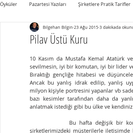
Öyküler
Pazartesi Yazıları
Şirketlere Pratik Tarifler
Bilgehan Bilgin
23 Ağu 2015
3 dakikada okun
Pilav Üstü Kuru
10 Kasım da Mustafa Kemal Atatürk vefat
sevilmesin, iyi bir komutan, iyi bir lider 
Bıraktığı gençliğe hitabesi ve düşüncele
Ancak bu yanlış idrak edilip, yanlış uy
milyon kişiyle portresini yapanlar vb sade
bazı kesimler tarafından daha da yanlı
anlatmak istediği gibi bu ülke ve kendiniz i
            Bu hafta değişik bir konu ile tekrar burada buluştuk. Geçen hafta, 
şirketlerimizdeki müşterilerle iletişimde