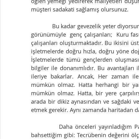
öğlen yemeği yedirerek maliyetleri düşü
müşteri sadakati sağlamış olursunuz.  
            Bu kadar gevezelik yeter diyorsunuz. Konumuza dönelim.  Pilav, beyaz ve küçük 
görünümüyle  genç çalışanları;  Kuru fasul
çalışanları oluşturmaktadır. Bu ikisini ü
işletmelerde doğru hızla, doğru yöne doğ
İşletmelerde tümü gençlerden oluşmas
bilgiler ile donanımlıdır. Bu avantajları i
ileriye bakarlar. Ancak, Her zaman iler
mümkün olmaz. Hatta herhangi bir yan
mümkün olmaz. Hatta, bir yere çarpılı
arada bir dikiz aynasından ve sağdaki v
etmek gerekir. Aynı zamanda haritadan d
           Daha önceleri yayınladığım Pazartesi yazılarındaki TECRÜBE isimli yazımda 
bahsettiğim gibi: Tecrübenin değerini öl