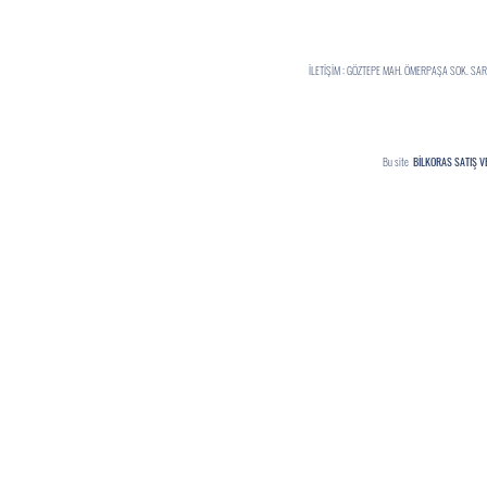
İLETİŞİM : GÖZTEPE MAH. ÖMERPAŞA SOK. S
Bu site
BİLKORAS SATIŞ V