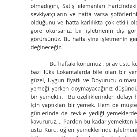
olmadığını, Satış elemanları haricindeki 
sevkiyatçıların ve hatta varsa şoförleri
olduğunu ve hatta karlılıkta çok etkili ol
göre okursanız, bir işletmenin dış gör
görürsünüz. Bu hafta yine işletmenin gen
değineceğiz.    
            Bu haftaki konumuz : pilav üstü kuru… Esnaf lokantalarının vazgeçilmezi ve hatta 
bazı lüks Lokantalarda bile olan bir ye
güzel, Uygun fiyatlı ve Doyurucu olmasın
yemeği yerken doymayacağınız düşündüğü
bir yemektir.  Bu özelliklerinden dolayı
için yaptıkları bir yemek. Hem de müşter
günlerinde de zevkle yediği yemeklerden
kavururuz…. Pardon bu kadar yemekten ko
üstü Kuru, öğlen yemeklerinde işletmeni