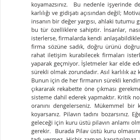
koyamazsınız.  Bu nedenle işyerinde de
karlılığı ve gidişatı açısından değil; Mot
insanın bir değer yargısı, ahlaki tutumu gib
bu tür özelliklere sahiptir. İnsanlar, nası
isterlerse, firmalarda kendi anlaşabildikle
firma sözüne sadık, doğru ürünü doğru f
rahat iletişim kurabilecek firmaları ist
yaparak geçmiyor. İşletmeler kar elde ede
sürekli olmak zorundadır. Asıl karlılık az k
Bunun için de her firmanın sürekli kendini 
çıkararak rekabette öne çıkması gerekme
sisteme dahil ederek yapmaktır. Kritik no
oranını dengelerseniz. Mükemmel bir ka
koyarsanız. Pilavın tadını bozarsınız. Eğ
geleceği için kuru üstü pilavın anlamı o
gerekir.  Burada Pilav üstü kuru olmasın
tadı vermez. Hiçbir zaman karıştırılmaz.