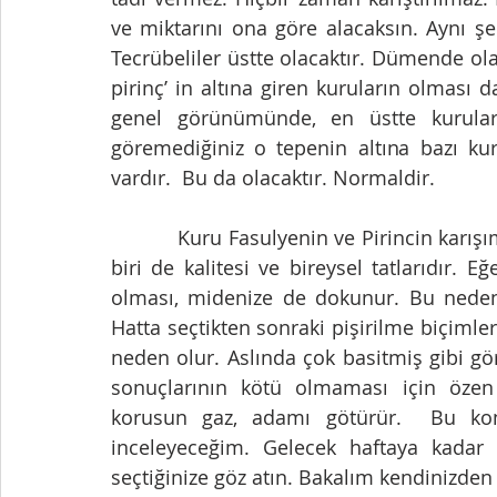
ve miktarını ona göre alacaksın. Aynı şe
Tecrübeliler üstte olacaktır. Dümende olac
pirinç’ in altına giren kuruların olması 
genel görünümünde, en üstte kurular 
göremediğiniz o tepenin altına bazı kur
vardır.  Bu da olacaktır. Normaldir.
           Kuru Fasulyenin ve Pirincin karışımı kadar hatta daha çok önemli olan şeylerden 
biri de kalitesi ve bireysel tatlarıdır. E
olması, midenize de dokunur. Bu nedenl
Hatta seçtikten sonraki pişirilme biçimleri
neden olur. Aslında çok basitmiş gibi g
sonuçlarının kötü olmaması için özen 
korusun gaz, adamı götürür.  Bu kon
inceleyeceğim. Gelecek haftaya kadar si
seçtiğinize göz atın. Bakalım kendinizden 