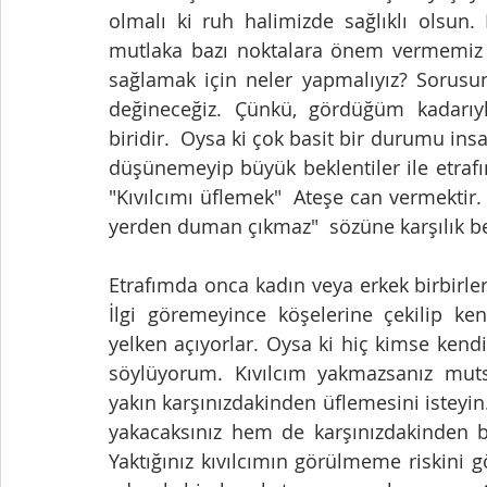
olmalı ki ruh halimizde sağlıklı olsun.
mutlaka bazı noktalara önem vermemiz ge
sağlamak için neler yapmalıyız? Sorusu
değineceğiz. Çünkü, gördüğüm kadarıy
biridir.  Oysa ki çok basit bir durumu insa
düşünemeyip büyük beklentiler ile etrafın
"Kıvılcımı üflemek"  Ateşe can vermektir.
yerden duman çıkmaz"  sözüne karşılık be
Etrafımda onca kadın veya erkek birbirlerin
İlgi göremeyince köşelerine çekilip ken
yelken açıyorlar. Oysa ki hiç kimse kendi 
söylüyorum. Kıvılcım yakmazsanız mutsuz
yakın karşınızdakinden üflemesini isteyin
yakacaksınız hem de karşınızdakinden bu
Yaktığınız kıvılcımın görülmeme riskini 