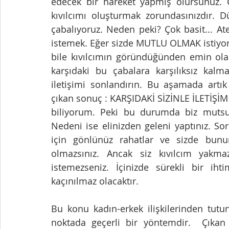
edecek bir hareket yapmış olursunuz. 
kıvılcımı oluşturmak zorundasınızdır. D
çabalıyoruz. Neden peki? Çok basit... At
istemek. Eğer sizde MUTLU OLMAK istiyorsa
bile kıvılcımın göründüğünden emin olaca
karşıdaki bu çabalara karşılıksız kalma
iletişimi sonlandırın. Bu aşamada artı
çıkan sonuç : KARŞIDAKİ SİZİNLE İLETİŞİ
biliyorum. Peki bu durumda biz mutsu
Nedeni ise elinizden geleni yaptınız. Soru
için gönlünüz rahatlar ve sizde bunun
olmazsınız. Ancak siz kıvılcım yakmazs
istemezseniz. İçinizde sürekli bir iht
kaçınılmaz olacaktır. 
Bu konu kadın-erkek ilişkilerinden tutun 
noktada geçerli bir yöntemdir.  Çıkan 