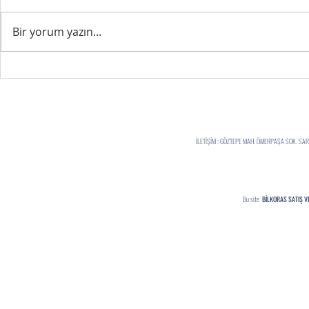
FIRSATLARI YAKA
Bir yorum yazın...
ELALEMİ MUTLU EDERKEN...
İLETİŞİM : GÖZTEPE MAH. ÖMERPAŞA SOK. S
Bu site
BİLKORAS SATIŞ V