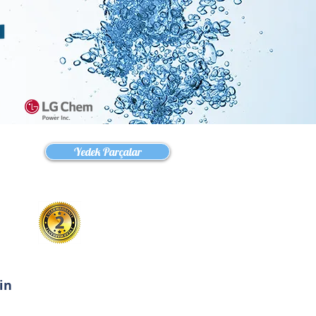
ürkiye
Yedek Parçalar
in