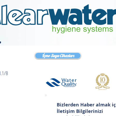
T
.
İçme Suyu Cihazları
N.1/B
Bizlerden Haber almak iç
İletişim Bilgilerinizi