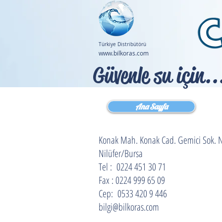
Mağazamız
Türkiye Distribütörü
www.bilkoras.com
Güvenle su için..
Ana Sayfa
Konak Mah. Konak Cad. Gemici Sok. 
Nilüfer/Bursa
Tel : 0224 451 30 71
Fax : 0224 999 65 09
Cep: 0533 420 9 446
bilgi@bilkoras.com