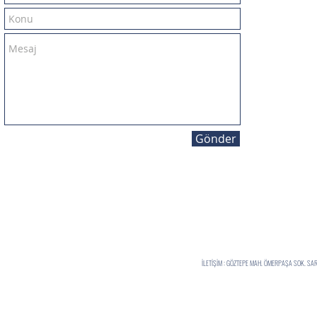
Gönder
İLETİŞİM : GÖZTEPE MAH. ÖMERPAŞA SOK. S