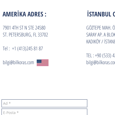
AMERİKA ADRES :
İSTANBUL 
7901 4TH ST N STE 24580
GÖZTEPE MAH. 
ST. PETERSBURG, FL 33702
SARAY AP. A BL
KADIKÖY / İSTAN
Tel : +1 (413)245 81 87
TEL : +90 (533) 
bilgi@bilkoras.com
bilgi@bilkoras.c