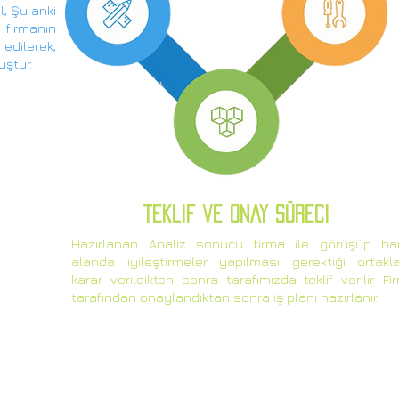
l, Şu anki
firmanın
dilerek,
uştur.
teklif ve onay süreci
Hazırlanan Analiz sonucu firma ile görüşüp ha
alanda iyileştirmeler yapılması gerektiği ortakl
karar verildikten sonra tarafımızda teklif verilir. Fi
tarafından onaylandıktan sonra iş planı hazırlanır.
Adress :
Konak Mahallesi, Konak
Tel : (224) 4
Caddesi
Fax : (224) 9