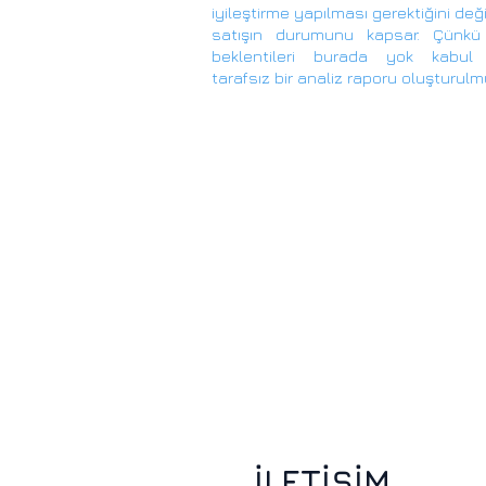
iyileştirme yapılması gerektiğini deği
satışın durumunu kapsar. Çünkü 
beklentileri burada yok kabul e
tarafsız bir analiz raporu oluşturulm
İLETİŞİM