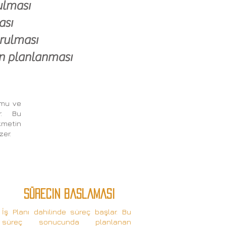
rulması
ası
rulması
in planlanması
umu ve
r. Bu
zmetin
zer.
sürecin baSlamasI
İş Planı dahilinde süreç başlar. Bu
süreç sonucunda planlanan