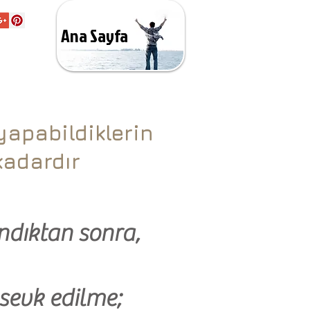
Ana Sayfa
apabildiklerin
kadardır
ındıktan sonra,
sevk edilme;