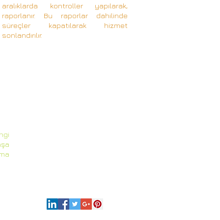
aralıklarda kontroller yapılarak,
raporlanır. Bu raporlar dahilinde
süreçler kapatılarak hizmet
sonlandırılır.
ngi
aşa
rma
51 30 71
99 64 09