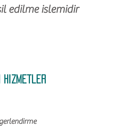
il edilme islemidir
 hizmetler
egerlendirme