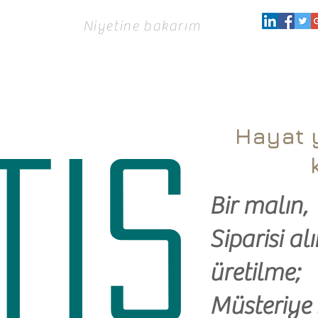
Niyetine bakarım
Hayat y
TIs
.
Bir malın,
Siparisi al
üretilme;
Müsteriye 