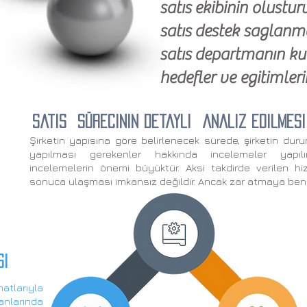
satıs ekibinin olustu
satıs destek saglanm
satıs departmanın ku
hedefler ve egitimler
satIS sürecinin detaylI analiz edilmesi
Şirketin yapısına göre belirlenecek sürede, şirketin dur
yapılması gerekenler hakkında incelemeler yapılı
incelemelerin önemi büyüktür. Aksi takdirde verilen hi
sonuca ulaşması imkansız değildir. Ancak zar atmaya ben
sI
atlarıyla
lanlarında