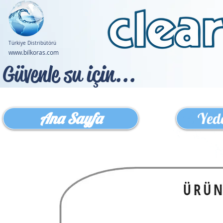
Türkiye Distribütörü
www.bilkoras.com
Güvenle su için...
Ana Sayfa
Yed