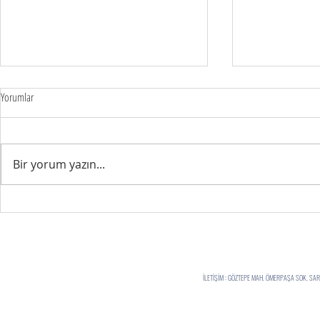
Yorumlar
FIRSATLARI YAKA
Bir yorum yazın...
ELALEMİ MUTLU EDERKEN...
İLETİŞİM : GÖZTEPE MAH. ÖMERPAŞA SOK. S