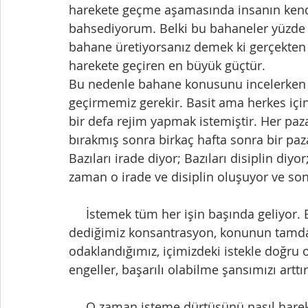
harekete geçme aşamasında insanın kend
bahsediyorum. Belki bu bahaneler yüzde
bahane üretiyorsanız demek ki gerçekten
harekete geçiren en büyük güçtür.
Bu nedenle bahane konusunu incelerken 
geçirmemiz gerekir. Basit ama herkes için
bir defa rejim yapmak istemiştir. Her pa
bırakmış sonra birkaç hafta sonra bir paz
Bazıları irade diyor; Bazıları disiplin diy
zaman o irade ve disiplin oluşuyor ve so
     İstemek tüm her işin başında geliyor. Bütün bahaneler ortadan kalkıyor. Odaklanma 
dediğimiz konsantrasyon, konunun tamda ü
odaklandığımız, içimizdeki istekle doğru 
engeller, başarılı olabilme şansımızı arttır
     O zaman isteme dürtüsünü nasıl harekete geçireceğiz? Bu durumu tamamen 