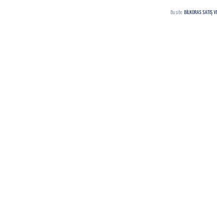
Bu site
BİLKORAS SATIŞ V