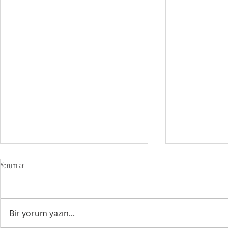
Yorumlar
FIRSATLARI YAKA
Bir yorum yazın...
ELALEMİ MUTLU EDERKEN...