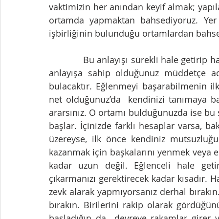
vaktimizin her anından keyif almak; yapıl
ortamda yapmaktan bahsediyoruz. Yer ye
işbirliğinin bulunduğu ortamlardan bahs
             Bu anlayışı sürekli hale getirip hayatımızın her anına yaymamızda fayda var. Bu 
anlayışa sahip olduğunuz müddetçe adın
bulacaktır. Eğlenmeyi başarabilmenin il
net olduğunuz’da  kendinizi tanımaya ba
ararsınız. O ortamı bulduğunuzda ise bu
başlar. İçinizde farklı hesaplar varsa, 
üzereyse, ilk önce kendiniz mutsuzluğu
kazanmak için başkalarını yenmek veya e
kadar uzun değil. Eğlenceli hale geti
çıkarmanızı gerektirecek kadar kısadır. Ha
zevk alarak yapmıyorsanız derhal bırakın
bırakın. Birilerini rakip olarak gördüğün
başladığın da  devreye rakamlar girer ve