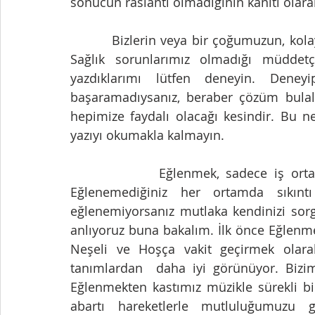
sonucun raslantı olmadığının kanıtı olarak
         Bizlerin veya bir çoğumuzun, kolay olmayan hayat ve maddi şartlarımız olabilir. 
Sağlık sorunlarımız olmadığı müddet
yazdıklarımı lütfen deneyin. Deney
başaramadıysanız, beraber çözüm bulal
hepimize faydalı olacağı kesindir. Bu n
yazıyı okumakla kalmayın.  
             Eğlenmek, sadece iş ortamında değil; hayatın her alanında olmalıdır. 
Eğlenemediğiniz her ortamda sıkıntı
eğlenemiyorsanız mutlaka kendinizi sor
anlıyoruz buna bakalım. İlk önce Eğlenm
Neşeli ve Hoşça vakit geçirmek olara
tanımlardan  daha iyi görünüyor. Bizim
Eğlenmekten kastımız müzikle sürekli b
abartı hareketlerle mutluluğumuzu gö