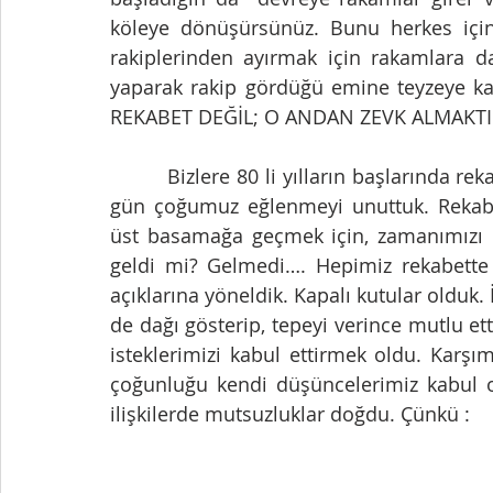
köleye dönüşürsünüz. Bunu herkes için
rakiplerinden ayırmak için rakamlara d
yaparak rakip gördüğü emine teyzeye ka
REKABET DEĞİL; O ANDAN ZEVK ALMAKTI
         Bizlere 80 li yılların başlarında rekabet iyidir. Kalite getirir dediler. İşte o dedikleri 
gün çoğumuz eğlenmeyi unuttuk. Rekabete
üst basamağa geçmek için, zamanımızı bu
geldi mi? Gelmedi…. Hepimiz rekabette h
açıklarına yöneldik. Kapalı kutular olduk. 
de dağı gösterip, tepeyi verince mutlu ett
isteklerimizi kabul ettirmek oldu. Karşı
çoğunluğu kendi düşüncelerimiz kabul ol
ilişkilerde mutsuzluklar doğdu. Çünkü :