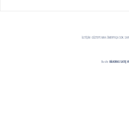
İLETİŞİM : GÖZTEPE MAH. ÖMERPAŞA SOK. S
Bu site
BİLKORAS SATIŞ V