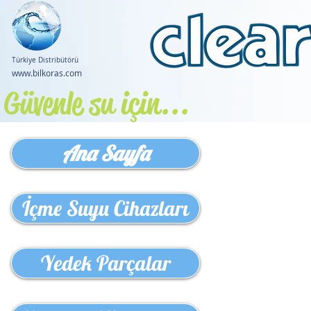
Türkiye Distribütörü
www.bilkoras.com
Güvenle su için...
Ana Sayfa
İçme Suyu Cihazları
Yedek Parçalar