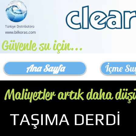
Türkiye Distribütörü
www.bilkoras.com
Güvenle su için...
Ana Sayfa
İçme Su
Maliyetler artık daha düş
TAŞIMA DERDİ