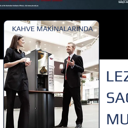
KAHVE MAKİNALARINDA
LE
SA
MU