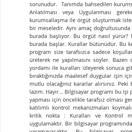
sorunudur.  Tanımda bahsedilen kurumsal
Anlatılması veya Uygulanması gerek
kurumsallaşma ile örgüt oluşturmak isted
bir meseledir. Aynı amaç doğrultusunda bi
burada başlıyor. Bu örgüt nasıl yürür? 
burada başlar. Kurallar bütünüdür. Bu ku
program size tarafsızca sadece koşullar
üreterek ne yapılmasını söyler. Bazen de
yordamı ile kuralları izleyerek sonuca gi
bıraktığınızda maalesef duygular işin iç
mutlu olacağınız kararlar alırsınız. Peki
lazım. Hayır... Bilgisayar programı bu işi 
yapması için öncelikle tarafsız olması ge
katılımlı kontrol mekanizmaları koymalıs
kritik nokta : Kuralları ve Kontrol 
uygulamaktır. Bir bilgisayar programında
yaramayacaktır. Bu bilgisayar pr