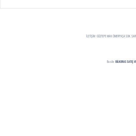
İLETİŞİM : GÖZTEPE MAH. ÖMERPAŞA SOK. S
Bu site
BİLKORAS SATIŞ V