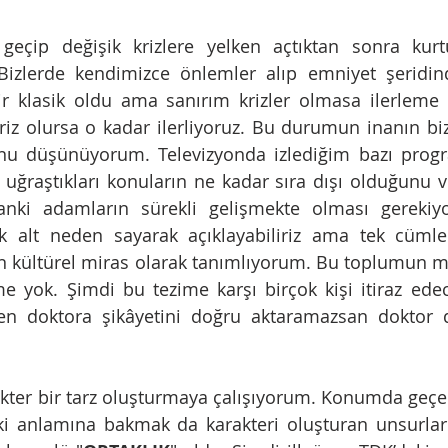
geçip değişik krizlere yelken açtıktan sonra kurtu
 Bizlerde kendimizce önlemler alıp emniyet şeridin
bir klasik oldu ama sanırım krizler olmasa ilerleme
iz olursa o kadar ilerliyoruz. Bu durumun inanın bizi
unu düşünüyorum. Televizyonda izlediğim bazı progr
, uğraştıkları konuların ne kadar sıra dışı olduğunu v
anki adamların sürekli gelişmekte olması gerekiyo
 alt neden sayarak açıklayabiliriz ama tek cümled
n kültürel miras olarak tanımlıyorum. Bu toplumun m
me yok. Şimdi bu tezime karşı birçok kişi itiraz edece
Sen doktora şikâyetini doğru aktaramazsan doktor 
akter bir tarz oluşturmaya çalışıyorum. Konumda geçen
i anlamına bakmak da karakteri oluşturan unsurlard