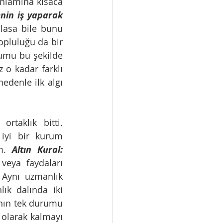
anlamına kısaca 
in iş yaparak 
lasa bile bunu 
opluluğu da bir 
rumu bu şekilde 
 o kadar farklı 
edenle ilk algı 
aklık bitti. 
iyi bir kurum 
m. 
Altın Kural: 
veya faydaları 
 Aynı uzmanlık 
ık dalında iki 
nın tek durumu 
 olarak kalmayı 