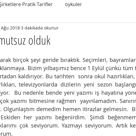
Şirketlere Pratik Tarifler
oykuler
 Ağu 2018
3 dakikada okunur
mutsuz olduk
rak birçok şeyi geride bıraktık. Seçimleri, bayramları, 
aklanmaya. Bizim yılbaşımız bence 1 Eylül çünkü tüm tat
tadan kaldırıyor. Bu tarihten  sonra okul hazırlıkları, 
kları, televizyonlarda dizilerin yeni sezon başlangı
ıyor.  Bu nedenle bende yeni yazımı iş hayatına yöne
irçok yazımı bitmesine rağmen  yayınlamadım. Sanır
 Olgunlaştım demedim hemen itirazlar gelmesin.  Bir
Eskiden her yazımı beğenirdim. Şimdi beğenmeme
klarımı çok seviyorum. Yazmayı seviyorum. Artık k
yorum.