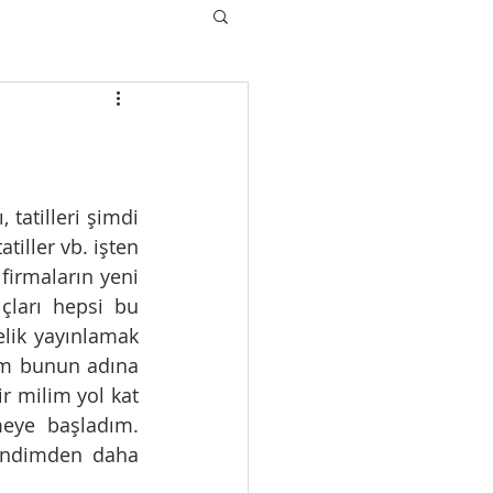
tatilleri şimdi 
iller vb. işten 
firmaların yeni 
çları hepsi bu 
lik yayınlamak 
ım bunun adına 
 milim yol kat 
ye başladım. 
endimden daha 