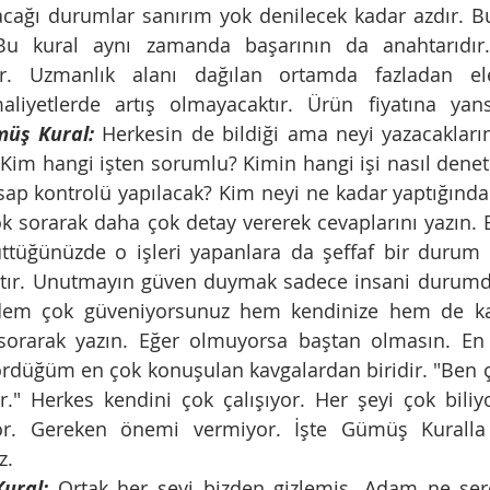
cağı durumlar sanırım yok denilecek kadar azdır. Bu
Bu kural aynı zamanda başarının da anahtarıdır
ür. Uzmanlık alanı dağılan ortamda fazladan el
liyetlerde artış olmayacaktır. Ürün fiyatına yans
üş Kural:
 Herkesin de bildiği ama neyi yazacaklarını
. Kim hangi işten sorumlu? Kimin hangi işi nasıl denet
esap kontrolü yapılacak? Kim neyi ne kadar yaptığında
k sorarak daha çok detay vererek cevaplarını yazın. Bu
yüttüğünüzde o işleri yapanlara da şeffaf bir durum
ktır. Unutmayın güven duymak sadece insani durumdur
em çok güveniyorsunuz hem kendinize hem de kar
sorarak yazın. Eğer olmuyorsa baştan olmasın. En 
rdüğüm en çok konuşulan kavgalardan biridir. "Ben ç
r." Herkes kendini çok çalışıyor. Her şeyi çok biliyor
r. Gereken önemi vermiyor. İşte Gümüş Kuralla 
.  
ural:
 Ortak her şeyi bizden gizlemiş. Adam ne şer