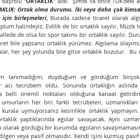
 başrolü "
ORTAKLIK
" aldı.  Şimdi ilk önce TDK’deki 
KLIK: Ortak olma durumu. İki veya daha çok kimsen
için birleşmeleri
,
 Burada sadece ticaret olarak algı
um halindeyiz. Evlilik de bir ortaklık sayılır, Müzik t
hallede de olsa bir spor takımı bir ortaklık sayılır. Du
aret bile yapsanız ortaklık yürümez. Algılama olayımız
lar, her şey yolunda bile gitse ortaklık bozulur.  Bu n
 
m tanımadığım, duyduğum ve gördüğüm birçok ort
 acı tecrübem oldu. Sonunda ortaklığın aslında 
 belli önemli noktaları olduğuna kanaat getirdi
 unsurların her biri farklı tecrübeleri, uzmanlıkları 
u kurala uymuyorsanız kesinlikle ortaklık yapmayın.
ortaklık yaptıklarında egolar savaşacak. Aynı uzmanl
tak olarak gördüğü bir kurumda egoların savaşmaması
edilgen veya pasif olmasıdır. Kendi işini kurmuş pasif