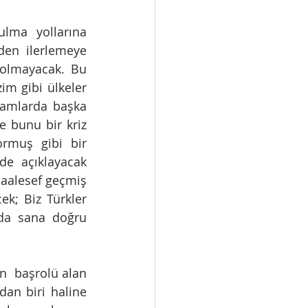
lma yollarına 
den ilerlemeye 
 olmayacak. Bu 
m gibi ülkeler 
amlarda başka 
e bunu bir kriz 
rmuş gibi bir 
e açıklayacak 
aalesef geçmiş 
k; Biz Türkler 
da sana doğru 
  başrolü alan 
an biri haline 