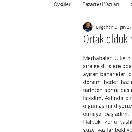
Öyküler
Pazartesi Yazıları
Bilgehan Bilgin
27
Ortak olduk 
Merhabalar, Ülke ola
sıra geldi işlere od
ayıran bahaneleri or
dönem hedef hazırlı
tarihten sonra başl
istedim. Aslında b
olgunlaşma diyoruz.
etmeye başladım. 
Hâlbuki konu başlı
güzel yazılar bekli