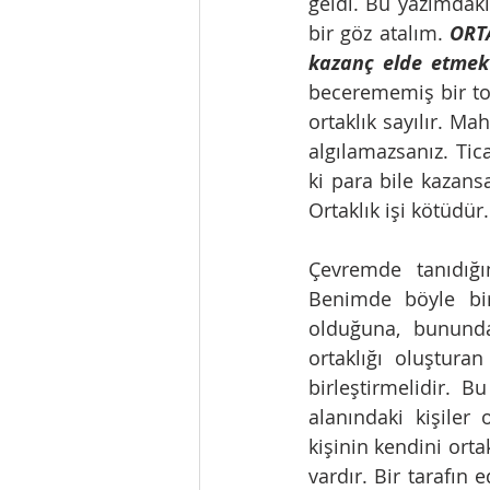
geldi. Bu yazımdaki
bir göz atalım. 
ORTA
kazanç elde etmek 
becerememiş bir topl
ortaklık sayılır. Ma
algılamazsanız. Tic
ki para bile kazansa
Ortaklık işi kötüdür.
Çevremde tanıdığı
Benimde böyle bir
olduğuna, bununda
ortaklığı oluşturan
birleştirmelidir. B
alanındaki kişiler 
kişinin kendini or
vardır. Bir tarafın 