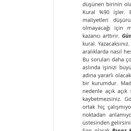
düşünen birinin ola
Kural %90 işler. 
maliyetleri düşür
olmayacağı için ma
kazancı arttırır. 
Güm
kural. Yazacaksınız
aralıklarda nasıl h
Bu soruları daha ço
aslında işinizi bü
adına yararlı olaca
bir kurumdur. Mad
nedenle açık açık 
kaybetmezsiniz.  Gö
ortak hiç çalışmıyo
noktadan anlamıyo
üstesinden gelirsiniz
Son olarak 
Bronz K