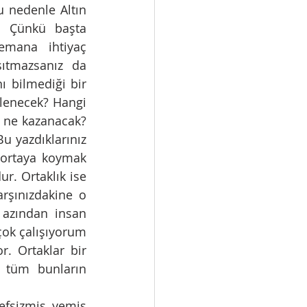
 nedenle Altın 
. Çünkü başta 
emana ihtiyaç 
ıtmazsanız da 
 bilmediği bir 
lenecek? Hangi 
 ne kazanacak? 
 yazdıklarınız 
 ortaya koymak 
. Ortaklık ise 
şınızdakine o 
azından insan 
ok çalışıyorum 
. Ortaklar bir 
tüm bunların 
efsizmiş yemiş 