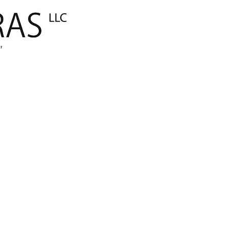
ANA SAYFA
Global E-Tica
"
MARKALARIM
AMBALAJ
İnşaat